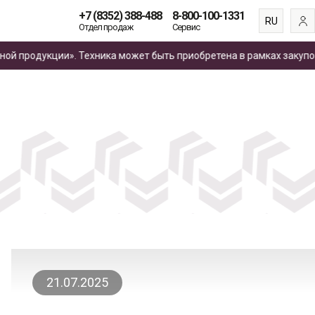
+7 (8352) 388-488
8-800-100-1331
RU
Отдел продаж
Сервис
EN
родукции». Техника может быть приобретена в рамках закупок
по 
ES
FR
21.07.2025