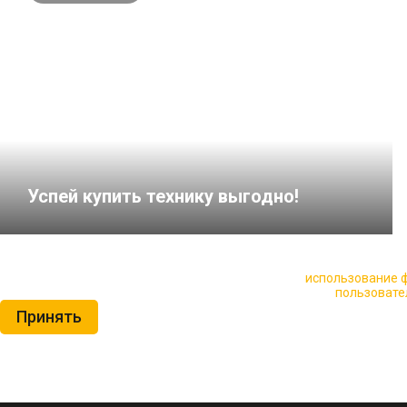
Успей купить технику выгодно!
🍪 Пользуясь данным сайтом, вы соглашаетесь на
использование ф
Нажимая на кнопку «Принять», вы принимаете условия
пользовате
Принять