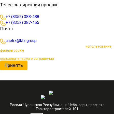
Телефон дирекции продаж
+7 (8352) 388-488
+7 (8352) 387-455
Почта
chetra@ktz.group
🍪 Пользуясь данным сайтом, вы соглашаетесь на
использование
файлов cookie
для повышения качества обслуживания.
Нажимая на кнопку «Принять», вы принимаете условия
пользовательского соглашения
Принять
Россия, Чувашская Республика, г. Чебоксары, проспект
Тракторостроителей, 101