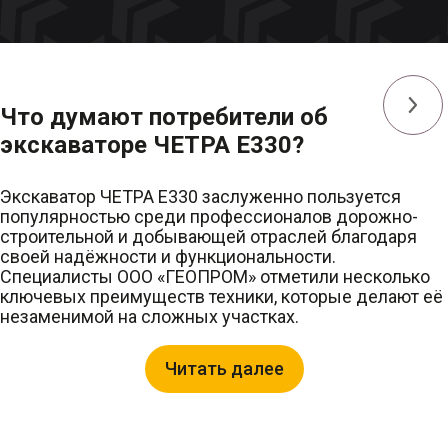
Бульдозер ЧЕТРА Т9
ЧЕТРА Е220
Бульдозер ЧЕТРА Т11
ЧЕТРА Е220-NC (г
Что думают потребители об
Бульдозер ЧЕТРА Т15
ЧЕТРА Е270
ЧЕ
экскаваторе ЧЕТРА Е330?
Бульдозер ЧЕТРА Т20
ЧЕТРА Е400
ЧЕ
Экскаватор ЧЕТРА Е330 заслуженно пользуется
Бульдозер ЧЕТРА Т25
популярностью среди профессионалов дорожно-
строительной и добывающей отраслей благодаря
Бульдозер ЧЕТРА Т30
своей надёжности и функциональности.
Специалисты ООО «ГЕОПРОМ» отметили несколько
Бульдозер ЧЕТРА Т35
ключевых преимуществ техники, которые делают её
Бульдозер ЧЕТРА Т40
незаменимой на сложных участках.
Бульдозер ЧЕТРА Т45
Читать далее