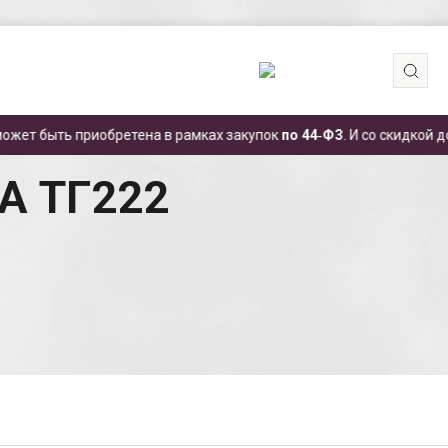
приобретена в рамках закупок
по 44‑ФЗ
. И со скидкой до 35% бла
кладчик ЧЕТРА ТГ222
А ТГ222