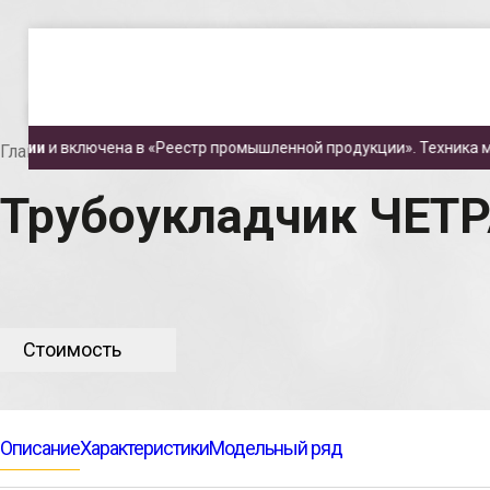
.
.
.
лючена в «Реестр промышленной продукции». Техника может быть 
Главная
Каталог техники
Трубоукладчики
Трубоу
Трубоукладчик ЧЕТР
Стоимость
Описание
Характеристики
Модельный ряд