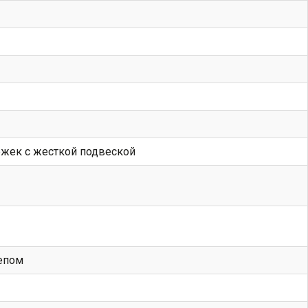
лежек с жесткой подвеской
епом