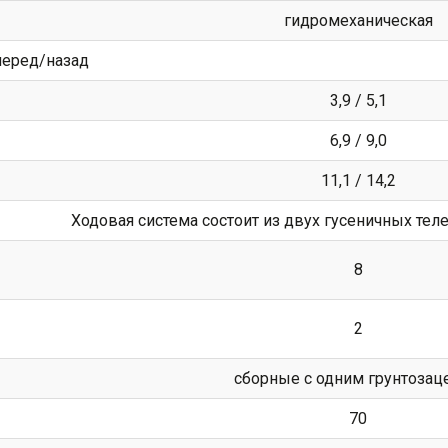
гидромеханическая
вперед/назад
3,9 / 5,1
6,9 / 9,0
11,1 / 14,2
Ходовая система состоит из двух гусеничных те
8
2
сборные с одним грунтозац
70