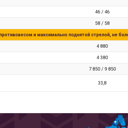
46 / 46
58 / 58
противовесом и максимально поднятой стрелой, не бол
4 880
4 380
7 850 / 9 850
33,8