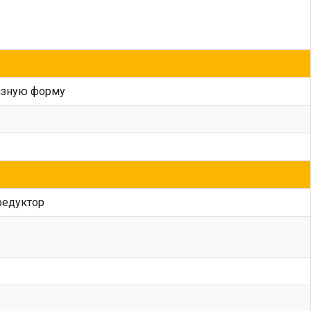
разную форму
редуктор