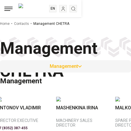
EN
RU
.
.
ES
Home
Contacts
Management CHETRA
FR
Management
CHETRA
Management
Management
NTONOV VLADIMIR
MASHENKINA IRINA
MALKOV
IRECTOR EXECUTIVE
MACHINERY SALES
SPARE 
DIRECTOR
DIRECT
7 (8352) 387-455