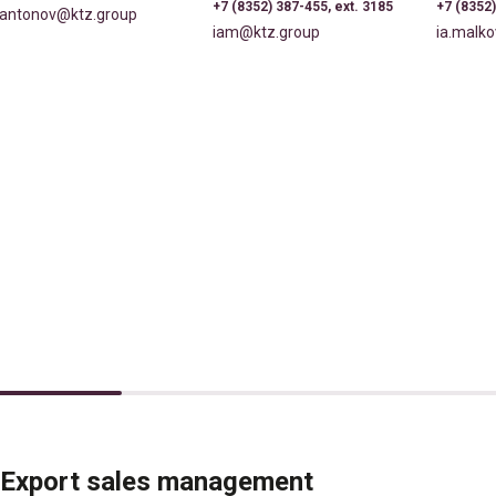
+7 (8352) 387-455, ext. 3185
+7 (8352)
.antonov@ktz.group
iam@ktz.group
ia.malk
Export sales management