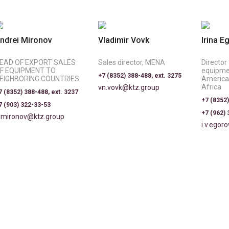
ndrei Mironov
Vladimir Vovk
Irina E
EAD OF EXPORT SALES
Sales director, MENA
Director
F EQUIPMENT TO
equipmen
+7 (8352) 388-488, ext. 3275
EIGHBORING COUNTRIES
America,
Africa
vn.vovk@ktz.group
7 (8352) 388-488, ext. 3237
+7 (8352)
7 (903) 322-33-53
+7 (962)
.mironov@ktz.group
i.v.egor