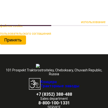
🍪 Пользуясь данным сайтом, вы соглашаетесь на
использование
файлов cookie
для повышения качества обслуживания.
Нажимая на кнопку «Принять», вы принимаете условия
пользовательского соглашения
Принять
101 Prospekt Traktorostroiteley, Cheboksary, Chuvash Republic,
Russia
Концерн
Тракторные заводы
+7 (8352) 388-488
Sales department
8-800-100-1331
SERVICE