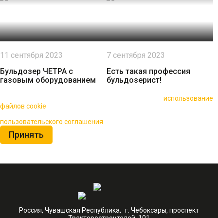
11 сентября 2023
7 сентября 2023
Бульдозер ЧЕТРА с
Есть такая профессия
газовым оборудованием
бульдозерист!
🍪 Пользуясь данным сайтом, вы соглашаетесь на
использование
файлов cookie
для повышения качества обслуживания.
Нажимая на кнопку «Принять», вы принимаете условия
пользовательского соглашения
Принять
Россия, Чувашская Республика, г. Чебоксары, проспект
Тракторостроителей, 101