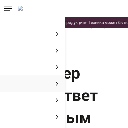
.
.
.
ена в «Реестр промышленной продукции». Техника может быть пр
Главная
Пресс-центр
Медиатека
«ЧЕТРА» бульдозер Т30.03 ответ
импортным аналогам. Сюжет на Национальном телевидении Чувашии.
«ЧЕТРА»
бульдозер
Т30.03 ответ
импортным