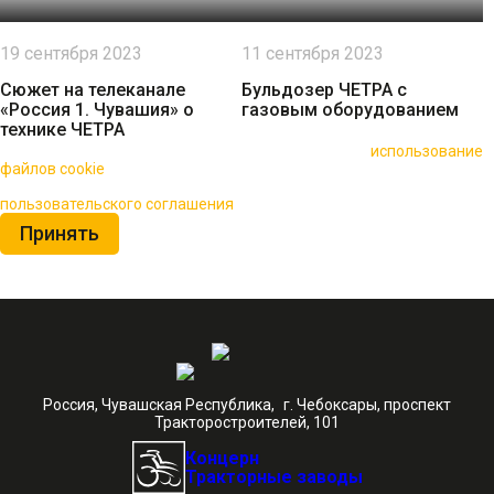
19 сентября 2023
11 сентября 2023
Сюжет на телеканале
Бульдозер ЧЕТРА с
«Россия 1. Чувашия» о
газовым оборудованием
технике ЧЕТРА
🍪 Пользуясь данным сайтом, вы соглашаетесь на
использование
файлов cookie
для повышения качества обслуживания.
Нажимая на кнопку «Принять», вы принимаете условия
пользовательского соглашения
Принять
Россия, Чувашская Республика, г. Чебоксары, проспект
Тракторостроителей, 101
Концерн
Тракторные заводы