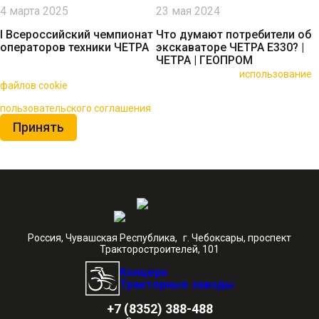
4 марта 2025
23 мая 2024
I Всероссийский чемпионат
Что думают потребители об
операторов техники ЧЕТРА
экскаваторе ЧЕТРА Е330? |
ЧЕТРА | ГЕОПРОМ
🍪 Пользуясь данным сайтом, вы соглашаетесь на
использование
файлов cookie
для повышения качества обслуживания.
Нажимая на кнопку «Принять», вы принимаете условия
пользовательского соглашения
Принять
Россия, Чувашская Республика, г. Чебоксары, проспект
Тракторостроителей, 101
Концерн
Тракторные заводы
+7 (8352) 388-488