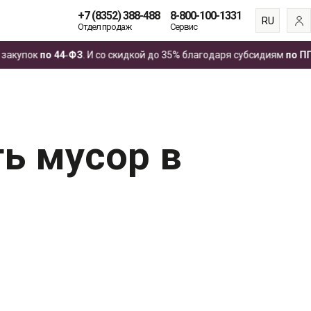
+7 (8352) 388-488
8-800-100-1331
RU
Отдел продаж
Сервис
EN
упок
по 44‑ФЗ
. И со скидкой до 35% благодаря субсидиям
по ПП №8
ES
FR
ь мусор в