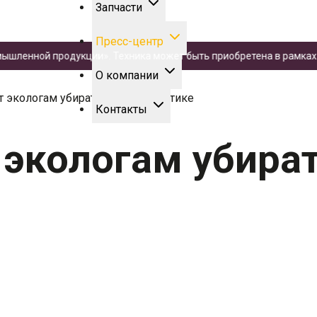
Запчасти
Пресс-центр
енной продукции». Техника может быть приобретена в рамках зак
О компании
 экологам убирать мусор в Арктике
Контакты
экологам убират