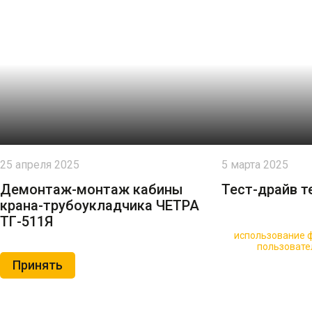
25 апреля 2025
5 марта 2025
Демонтаж-монтаж кабины
Тест-драйв т
крана-трубоукладчика ЧЕТРА
ТГ-511Я
🍪 Пользуясь данным сайтом, вы соглашаетесь на
использование ф
Нажимая на кнопку «Принять», вы принимаете условия
пользовате
Принять