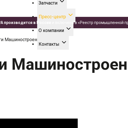
Запчасти
Пресс-центр
роизводится в России
и включена в «Реестр промышленной продук
О компании
ти Машиностроения.
Контакты
ти Машиностроен