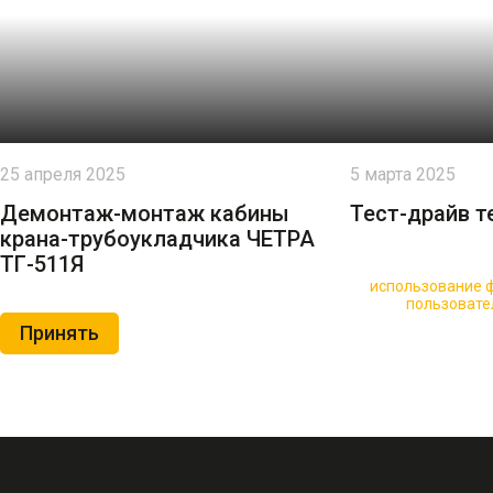
25 апреля 2025
5 марта 2025
Демонтаж-монтаж кабины
Тест-драйв т
крана-трубоукладчика ЧЕТРА
ТГ-511Я
🍪 Пользуясь данным сайтом, вы соглашаетесь на
использование ф
Нажимая на кнопку «Принять», вы принимаете условия
пользовате
Принять