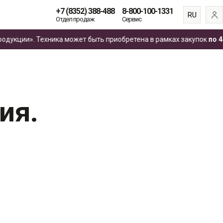
+7 (8352) 388-488
8-800-100-1331
RU
Отдел продаж
Сервис
EN
ции». Техника может быть приобретена в рамках закупок
по 44‑Ф
ES
FR
ия.