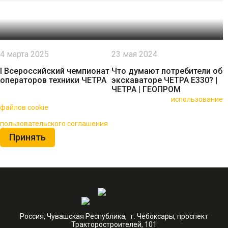
4 марта 2025
23 мая 2024
I Всероссийский чемпионат
Что думают потребители об
операторов техники ЧЕТРА
экскаваторе ЧЕТРА Е330? |
ЧЕТРА | ГЕОПРОМ
🍪 Пользуясь данным сайтом, вы соглашаетесь на
использование
файлов cookie
для повышения качества обслуживания.
Нажимая на кнопку «Принять», вы принимаете условия
пользовательского соглашения
Принять
Россия, Чувашская Республика, г. Чебоксары, проспект
Тракторостроителей, 101