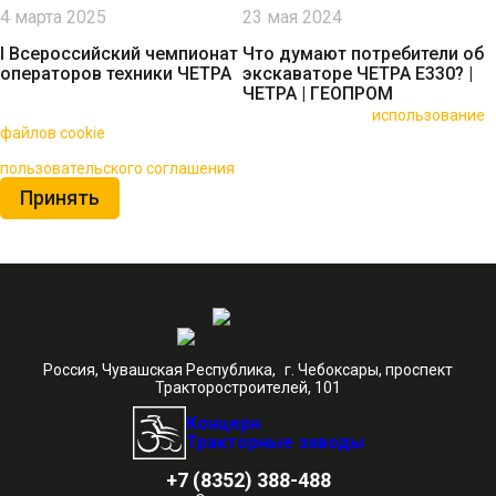
4 марта 2025
23 мая 2024
I Всероссийский чемпионат
Что думают потребители об
операторов техники ЧЕТРА
экскаваторе ЧЕТРА Е330? |
ЧЕТРА | ГЕОПРОМ
🍪 Пользуясь данным сайтом, вы соглашаетесь на
использование
файлов cookie
для повышения качества обслуживания.
Нажимая на кнопку «Принять», вы принимаете условия
пользовательского соглашения
Принять
Россия, Чувашская Республика, г. Чебоксары, проспект
Тракторостроителей, 101
Концерн
Тракторные заводы
+7 (8352) 388-488