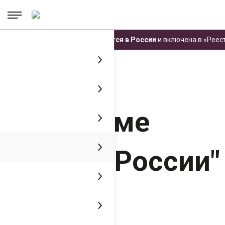
.
.
.
Техника ЧЕТРА производится в России
и включена в «Реестр
Главная
Пресс-центр
Медиатека
ЧЕТРА в программе "Дороги России"
ЧЕТРА в
программе
"Дороги России"
11 декабря 2017