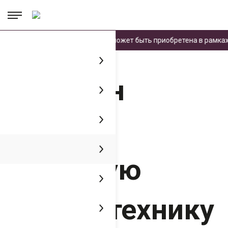
.
.
.
шленной продукции». Техника может быть приобретена в рамках з
Главная
Пресс-центр
Медиатека
Дагестан получит новейшую
сельхозтехнику
Дагестан
получит
новейшую
сельхозтехнику