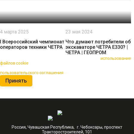
4 марта 2025
23 мая 2024
I Всероссийский чемпионат
Что думают потребители об
операторов техники ЧЕТРА
экскаваторе ЧЕТРА Е330? |
ЧЕТРА | ГЕОПРОМ
🍪 Пользуясь данным сайтом, вы соглашаетесь на
использование
файлов cookie
для повышения качества обслуживания.
Нажимая на кнопку «Принять», вы принимаете условия
пользовательского соглашения
Принять
Россия, Чувашская Республика, г. Чебоксары, проспект
Тракторостроителей, 101