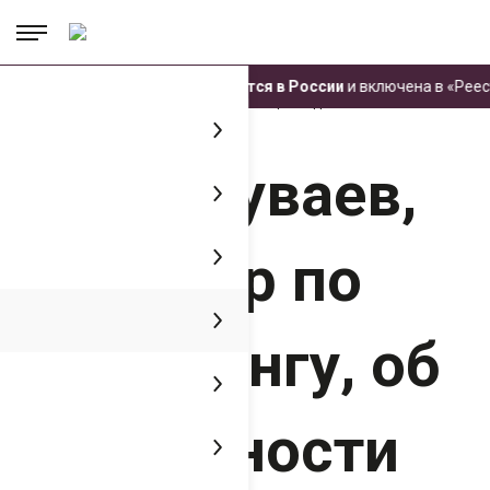
.
.
.
Техника ЧЕТРА производится в России
и включена в «Реестр
Главная
Пресс-центр
Медиатека
Денис Куваев, директор по
маркетингу, об актуальности импортозамещения для техники ЧЕТРА
Денис Куваев,
директор по
маркетингу, об
актуальности