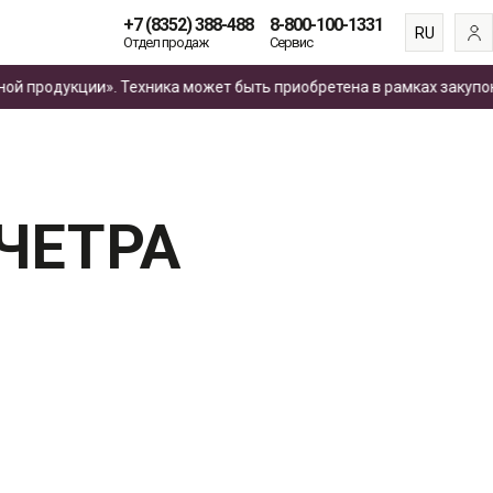
+7 (8352) 388-488
8-800-100-1331
RU
Отдел продаж
Сервис
EN
родукции». Техника может быть приобретена в рамках закупок
по 
ES
FR
 ЧЕТРА