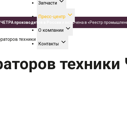
Запчасти
Пресс-центр
РА производится в России
и включена в «Реестр промышленной п
О компании
ераторов техники ЧЕТРА
Контакты
раторов техники