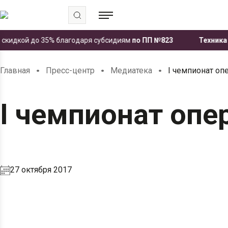
идкой до 35% благодаря субсидиям
по ПП №823
Техника ЧЕТ
.
.
.
Главная
Пресс-центр
Медиатека
I чемпионат оп
I чемпионат опе
27 октября 2017