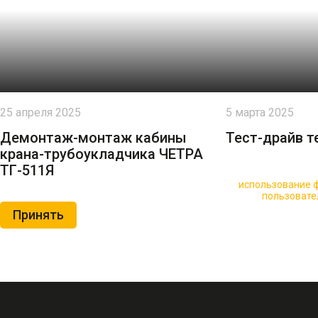
25 апреля 2025
5 марта 2025
Демонтаж-монтаж кабины
Тест-драйв т
крана-трубоукладчика ЧЕТРА
ТГ-511Я
🍪 Пользуясь данным сайтом, вы соглашаетесь на
использование ф
Нажимая на кнопку «Принять», вы принимаете условия
пользовате
Принять