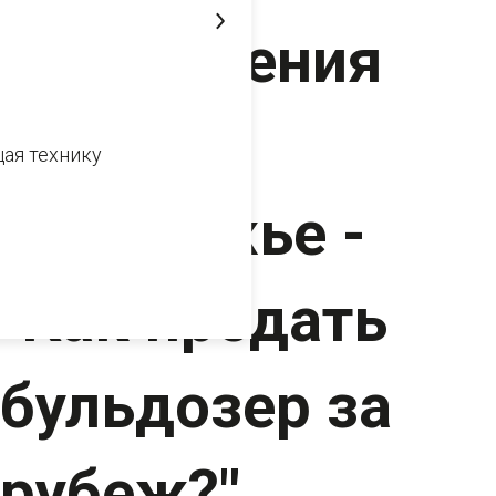
направления
Дальнее
ая технику
Зарубежье -
"Как продать
бульдозер за
рубеж?"