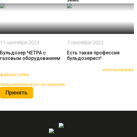
11 сентября 2023
7 сентября 2023
Бульдозер ЧЕТРА с
Есть такая профессия
газовым оборудованием
бульдозерист!
🍪 Пользуясь данным сайтом, вы соглашаетесь на
использование
файлов cookie
для повышения качества обслуживания.
Нажимая на кнопку «Принять», вы принимаете условия
пользовательского соглашения
Принять