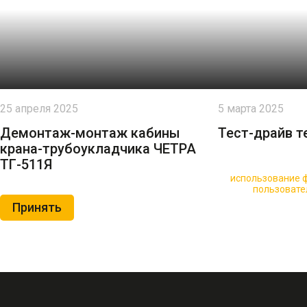
25 апреля 2025
5 марта 2025
Демонтаж-монтаж кабины
Тест-драйв т
крана-трубоукладчика ЧЕТРА
ТГ-511Я
🍪 Пользуясь данным сайтом, вы соглашаетесь на
использование ф
Нажимая на кнопку «Принять», вы принимаете условия
пользовате
Принять