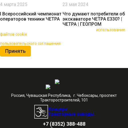
4 марта 2025
23 мая 2024
I Всероссийский чемпионат
Что думают потребители об
операторов техники ЧЕТРА
экскаваторе ЧЕТРА Е330? |
ЧЕТРА | ГЕОПРОМ
🍪 Пользуясь данным сайтом, вы соглашаетесь на
использование
файлов cookie
для повышения качества обслуживания.
Нажимая на кнопку «Принять», вы принимаете условия
пользовательского соглашения
Принять
Россия, Чувашская Республика, г. Чебоксары, проспект
Тракторостроителей, 101
Концерн
Тракторные заводы
+7 (8352) 388-488