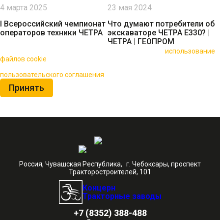
4 марта 2025
23 мая 2024
I Всероссийский чемпионат
Что думают потребители об
операторов техники ЧЕТРА
экскаваторе ЧЕТРА Е330? |
ЧЕТРА | ГЕОПРОМ
🍪 Пользуясь данным сайтом, вы соглашаетесь на
использование
файлов cookie
для повышения качества обслуживания.
Нажимая на кнопку «Принять», вы принимаете условия
пользовательского соглашения
Принять
Россия, Чувашская Республика, г. Чебоксары, проспект
Тракторостроителей, 101
Концерн
Тракторные заводы
+7 (8352) 388-488