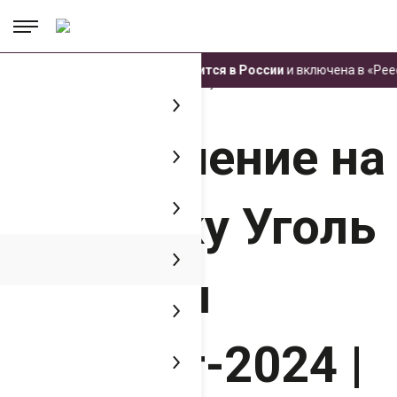
.
.
.
Техника ЧЕТРА производится в России
и включена в «Реест
Главная
Пресс-центр
Медиатека
Приглашение на выставку Уголь
России и Майнинг-2024 | ЧЕТРА | ЧЕТРА-Кузбасс
Приглашение на
выставку Уголь
России и
Майнинг-2024 |