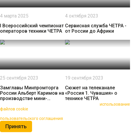
4 марта 2025
4 октября 2023
I Всероссийский чемпионат
Сервисная служба ЧЕТРА -
операторов техники ЧЕТРА
от России до Африки
25 сентября 2023
19 сентября 2023
Замглавы Минпромторга
Сюжет на телеканале
России Альберт Каримов на
«Россия 1. Чувашия» о
производстве мини-
технике ЧЕТРА
погрузчиков ЧЕТРА МКСМ |
🍪 Пользуясь данным сайтом, вы соглашаетесь на
использование
Саранск
файлов cookie
для повышения качества обслуживания.
Нажимая на кнопку «Принять», вы принимаете условия
пользовательского соглашения
Принять