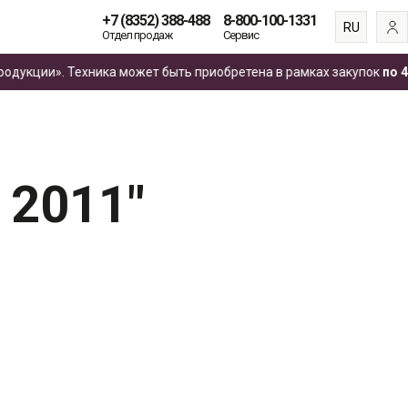
+7 (8352) 388-488
8-800-100-1331
RU
Отдел продаж
Сервис
EN
ции». Техника может быть приобретена в рамках закупок
по 44‑Ф
ES
FR
 2011"