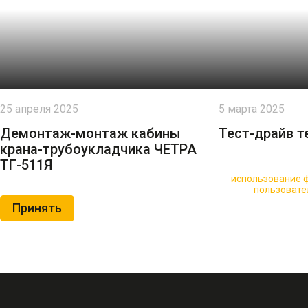
25 апреля 2025
5 марта 2025
Демонтаж-монтаж кабины
Тест-драйв т
крана-трубоукладчика ЧЕТРА
ТГ-511Я
🍪 Пользуясь данным сайтом, вы соглашаетесь на
использование ф
Нажимая на кнопку «Принять», вы принимаете условия
пользовате
Принять