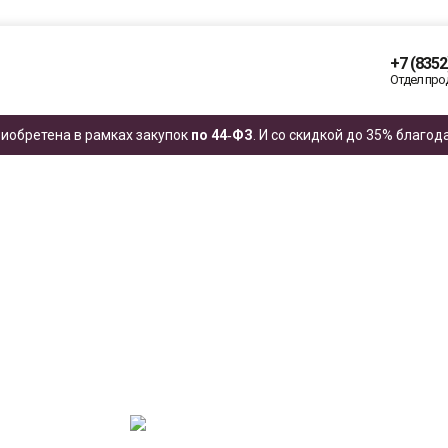
+7 (8352
Отдел про
иобретена в рамках закупок
по 44‑ФЗ
. И со скидкой до 35% благо