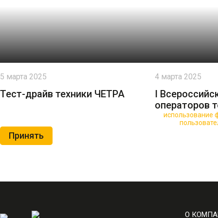
5 марта 2025
4 марта 2025
Тест-драйв техники ЧЕТРА
I Всероссийс
операторов т
🍪 Пользуясь данным сайтом, вы соглашаетесь на
использование ф
Нажимая на кнопку «Принять», вы принимаете условия
пользовате
Принять
О КОМП