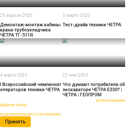
25 апреля 2025
5 марта 2025
Демонтаж-монтаж кабины
Тест-драйв техники ЧЕТРА
крана-трубоукладчика
ЧЕТРА ТГ-511Я
4 марта 2025
23 мая 2024
I Всероссийский чемпионат
Что думают потребители об
операторов техники ЧЕТРА
экскаваторе ЧЕТРА Е330? |
ЧЕТРА | ГЕОПРОМ
🍪 Пользуясь данным сайтом, вы соглашаетесь на
использование
файлов cookie
для повышения качества обслуживания.
Нажимая на кнопку «Принять», вы принимаете условия
пользовательского соглашения
Принять