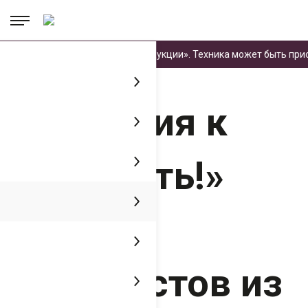
.
.
.
в «Реестр промышленной продукции». Техника может быть приобр
Главная
Пресс-центр
Медиатека
«Тендеция к росту есть!» Отзыв
машинистов из Кемеровской области
«Тендеция к
росту есть!»
Отзыв
машинистов из