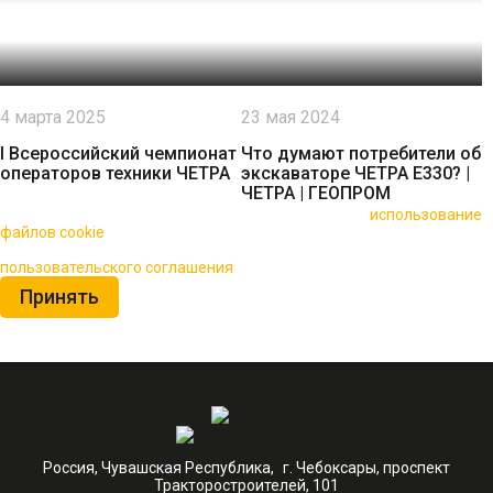
4 марта 2025
23 мая 2024
I Всероссийский чемпионат
Что думают потребители об
операторов техники ЧЕТРА
экскаваторе ЧЕТРА Е330? |
ЧЕТРА | ГЕОПРОМ
🍪 Пользуясь данным сайтом, вы соглашаетесь на
использование
файлов cookie
для повышения качества обслуживания.
Нажимая на кнопку «Принять», вы принимаете условия
пользовательского соглашения
Принять
Россия, Чувашская Республика, г. Чебоксары, проспект
Тракторостроителей, 101