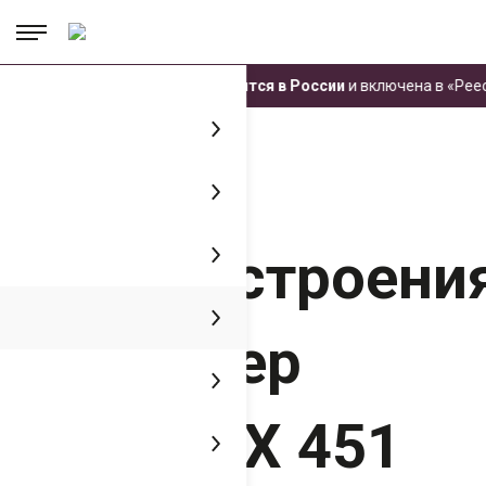
.
.
.
Техника ЧЕТРА производится в России
и включена в «Реест
Главная
Пресс-центр
Медиатека
"Вести машиностроения": Харвестер
ЧЕТРА КХ 451
"Вести
машиностроения
Харвестер
ЧЕТРА КХ 451