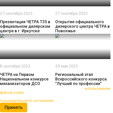
27 сентября 2023
27 сентября 2023
Презентация ЧЕТРА Т35 в
Открытие официального
официальном дилерском
дилерского центра ЧЕТРА в
центре в г. Иркутске
Поволжье
8 сентября 2023
29 мая 2023
ЧЕТРА на Первом
Региональный этап
Национальном конкурсе
Всероссийского конкурса
механизаторов ДСО
"Лучший по профессии"
🍪 Пользуясь данным сайтом, вы соглашаетесь на
использование
файлов cookie
для повышения качества обслуживания.
Нажимая на кнопку «Принять», вы принимаете условия
пользовательского соглашения
Принять