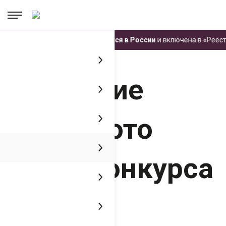
.
.
.
Техника ЧЕТРА производится в России
и включена в «Реестр
Главная
Пресс-центр
Медиатека
Заседание жюри фото видео
конкурса дилеров компании "ЧЕТРА"
Заседание
жюри фото
видео конкурса
дилеров