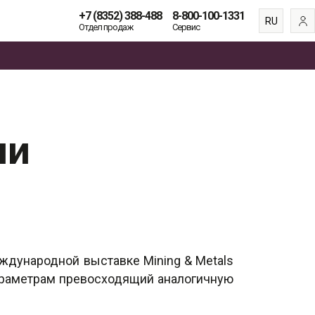
+7 (8352) 388-488
8-800-100-1331
RU
Отдел продаж
Сервис
EN
ES
FR
ли
ждународной выставке Mining & Metals
 параметрам превосходящий аналогичную