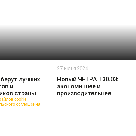
27 июня 2024
ыберут лучших
Новый ЧЕТРА Т30.03:
тов и
экономичнее и
иков страны
производительнее
айлов cookie
для повышения качества обслуживания.
льского соглашения