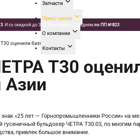
Запчасти
Пресс-центр
о скидкой до 35% благодаря субсидиям
по ПП №823
О компании
 Т30 оценили бизнесмены Азии
Контакты
ЧЕТРА Т30 оцени
 Азии
знак «25 лет — Горнопромышленники России» на ме
вый гусеничный бульдозер ЧЕТРА Т30.03, по многим
дства, привлек большое внимание.