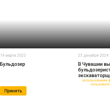
14 марта 2025
23 декабря 2024
Бульдозер
В Чувашии в
бульдозерис
экскаваторщ
🍪 Пользуясь данным сайтом, вы соглашаетесь на
использование ф
Нажимая на кнопку «Принять», вы принимаете условия
пользовате
Принять