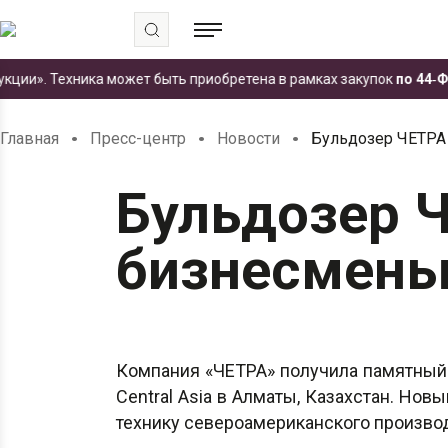
Техника может быть приобретена в рамках закупок
по 44‑ФЗ
. И с
.
.
.
Главная
Пресс-центр
Новости
Бульдозер ЧЕТРА
Бульдозер 
бизнесмены
Компания «ЧЕТРА» получила памятный 
Central Asia в Алматы, Казахстан. Но
технику североамериканского произво