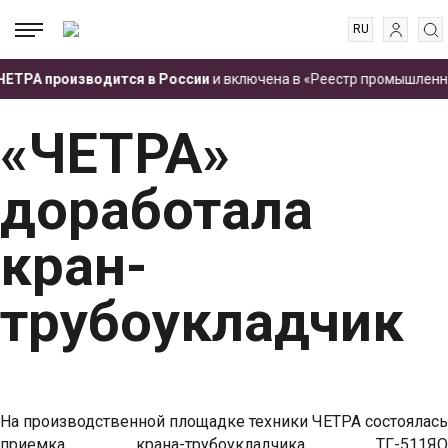
RU
EN
.
.
.
ТРА производится в России
и включена в «Реестр промышленной 
ES
Главная
Пресс-центр
Новости
«ЧЕТРА» доработала кран-трубоукладчик
FR
«ЧЕТРА»
доработала
кран-
трубоукладчик
На производственной площадке техники ЧЕТРА состоялась
приемка крана-трубоукладчика ТГ-511ЯО