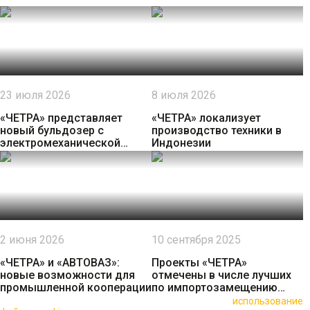
23 июля 2026
8 июля 2026
«ЧЕТРА» представляет
«ЧЕТРА» локализует
новый бульдозер с
производство техники в
электромеханической
Индонезии
трансмиссией
2 июня 2026
10 сентября 2025
«ЧЕТРА» и «АВТОВАЗ»:
Проекты «ЧЕТРА»
новые возможности для
отмечены в числе лучших
промышленной кооперации
по импортозамещению
строительно-дорожной
🍪 Пользуясь данным сайтом, вы соглашаетесь на
использование