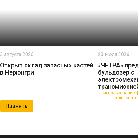
3 августа 2026
23 июля 2026
Открыт склад запасных частей
«ЧЕТРА» пре
в Нерюнгри
бульдозер с
электромеха
трансмиссие
🍪 Пользуясь данным сайтом, вы соглашаетесь на
использование ф
Нажимая на кнопку «Принять», вы принимаете условия
пользовате
Принять