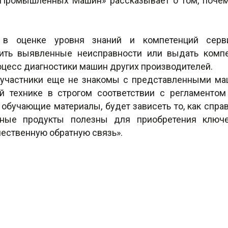
 Промышленных Машин» рассказывает о том, поче
:
 в оценке уровня знаний и компетенций серв
анить выявленные неисправности или выдать комп
роцесс диагностики машин других производителей.
а участники еще не знакомы с представленными м
технике в строгом соответствии с регламентом 
обучающие материалы, будет зависеть то, как спра
бные продукты полезны для приобретения ключ
чественную обратную связь».