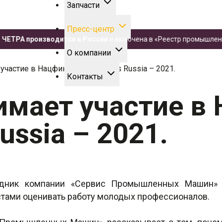
Запчасти
Пресс-центр
РА производится в России
и включена в «Реестр промышленной п
О компании
частие в Нацфинале WorldSkills Russia – 2021.
Контакты
имает участие в
Russia – 2021.
удник компании «Сервис Промышленных Машин» 
стами оценивать работу молодых профессионалов.