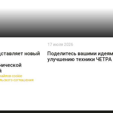
17 июля 2026
дставляет новый
Поделитесь вашими идеям
улучшению техники ЧЕТРА
нической
й
айлов cookie
для повышения качества обслуживания.
льского соглашения