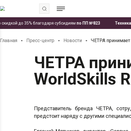
кидкой до 35% благодаря субсидиям
по ПП №823
Техника ЧЕТ
.
.
.
Главная
Пресс-центр
Новости
ЧЕТРА принимает у
ЧЕТРА прин
WorldSkills 
Представитель бренда ЧЕТРА, сотр
предстоит наряду с другими специали