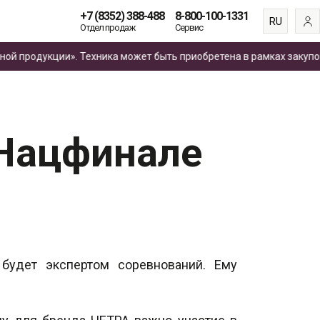
+7 (8352) 388-488
8-800-100-1331
RU
Отдел продаж
Сервис
EN
родукции». Техника может быть приобретена в рамках закупок
по
ES
FR
 Нацфинале
будет экспертом соревнований. Ему