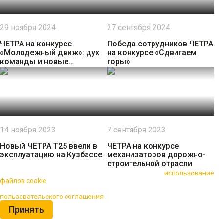
29 ноября 2024
27 сентября 2024
ЧЕТРА на конкурсе
Победа сотрудников ЧЕТРА
«Молодежный движ»: дух
на конкурсе «Сдвигаем
команды и новые
горы»
горизонты!
14 ноября 2023
7 сентября 2023
Новый ЧЕТРА Т25 ввели в
ЧЕТРА на конкурсе
эксплуатацию на Кузбассе
механизаторов дорожно-
строительной отрасли
🍪 Пользуясь данным сайтом, вы соглашаетесь на
использование
файлов cookie
для повышения качества обслуживания.
Нажимая на кнопку «Принять», вы принимаете условия
пользовательского соглашения
Принять