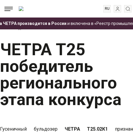
RU
EN
.
.
.
 ЧЕТРА производится в России
и включена в «Реестр промышленн
ES
Главная
Пресс-центр
Новости
ЧЕТРА Т25 победитель регионального
этапа конкурса
FR
ЧЕТРА Т25
победитель
регионального
этапа конкурса
Гусеничный бульдозер
ЧЕТРА Т25.02К1
признан