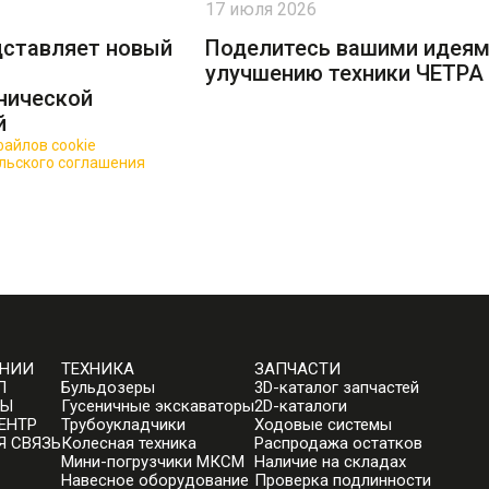
17 июля 2026
дставляет новый
Поделитесь вашими идеям
улучшению техники ЧЕТРА
нической
й
айлов cookie
для повышения качества обслуживания.
льского соглашения
АНИИ
ТЕХНИКА
ЗАПЧАСТИ
П
Бульдозеры
3D-каталог запчастей
ТЫ
Гусеничные экскаваторы
2D-каталоги
ЕНТР
Трубоукладчики
Ходовые системы
Я СВЯЗЬ
Колесная техника
Распродажа остатков
Мини-погрузчики МКСМ
Наличие на складах
Навесное оборудование
Проверка подлинности