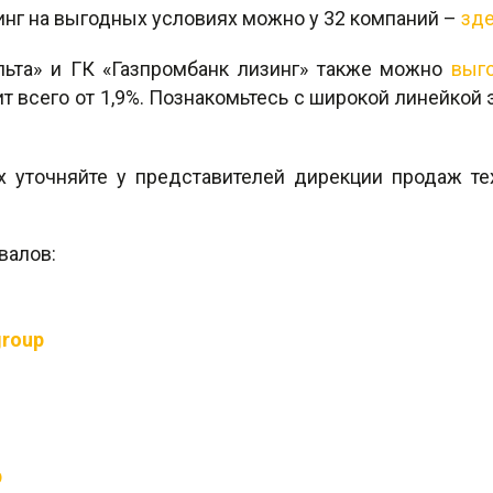
инг на выгодных условиях можно у 32 компаний –
зд
ьта» и ГК «Газпромбанк лизинг» также можно
выг
т всего от 1,9%. Познакомьтесь с широкой линейкой 
уточняйте у представителей дирекции продаж тех
валов:
group
p