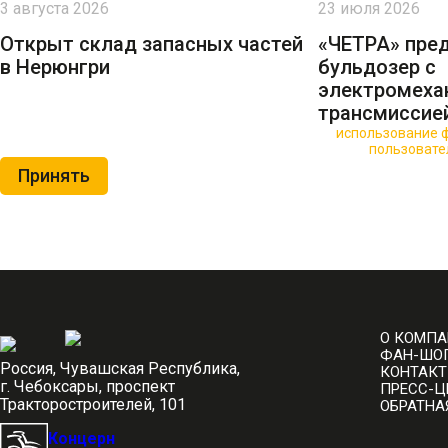
3 августа 2026
23 июля 2026
Открыт склад запасных частей
«ЧЕТРА» пре
в Нерюнгри
бульдозер с
электромеха
трансмиссие
🍪 Пользуясь данным сайтом, вы соглашаетесь на
использование ф
Нажимая на кнопку «Принять», вы принимаете условия
пользовате
Принять
О КОМП
ФАН-ШО
Россия, Чувашская Республика,
КОНТАК
г. Чебоксары, проспект
ПРЕСС-Ц
Тракторостроителей, 101
ОБРАТНА
Концерн