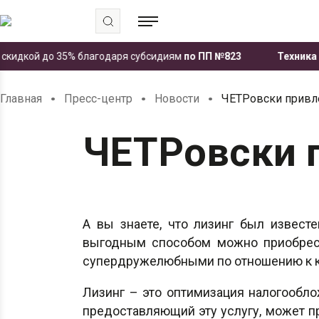
дкой до 35% благодаря субсидиям
по ПП №823
Техника ЧЕТР
.
.
.
Главная
Пресс-центр
Новости
ЧЕТРовски привл
ЧЕТРовски 
А вы знаете, что лизинг был извест
выгодным способом можно приобрест
супердружелюбными по отношению к к
Лизинг – это оптимизация налогообло
предоставляющий эту услугу, может 