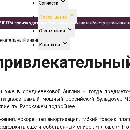
Запчасти
Пресс-центр
А производится в России
и включена в «Реестр промышленной про
О компании
екательный лизинг!
Контакты
привлекательный
ен уже в средневековой Англии – тогда предмет
и даже самый мощный российский бульдозер ЧЕТ
лиенту. Расскажем подробнее.
жения, ускоренная амортизация, гибкий график плат
продолжить еще и собственный список «плюшек». Но