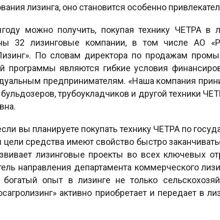
ания лизинга, оно становится особенно привлекате
оду можно получить, покупая технику ЧЕТРА в л
ны 32 лизинговые компании, в том числе АО «Р
 Лизинг». По словам директора по продажам про
й программы являются гибкие условия финансиров
дуальным предпринимателям. «Наша компания прини
бульдозеров, трубоукладчиков и другой техники ЧЕ
вна.
 если вы планируете покупать технику ЧЕТРА по гос
и цели средства имеют свойство быстро заканчивать
развивает лизинговые проекты во всех ключевых о
тель направления департамента коммерческого лизин
богатый опыт в лизинге не только сельскохозяй
осагролизинг» активно приобретает и передает в л