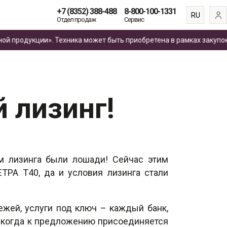
+7 (8352) 388-488
8-800-100-1331
RU
Отдел продаж
Сервис
EN
дукции». Техника может быть приобретена в рамках закупок
по 4
ES
FR
 лизинг!
ом лизинга были лошади! Сейчас этим
РА Т40, да и условия лизинга стали
ежей, услуги под ключ – каждый банк,
 когда к предложению присоединяется