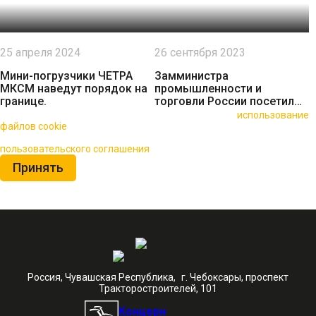
25 апреля 2024
26 сентября 2023
Мини-погрузчики ЧЕТРА
Замминистра
МКСМ наведут порядок на
промышленности и
границе.
торговли России посетил
производство ЧЕТРА МКСМ
🍪 Пользуясь данным сайтом, вы соглашаетесь на
использование
файлов cookie
для повышения качества обслуживания.
Нажимая на кнопку «Принять», вы принимаете условия
пользовательского соглашения
Принять
Россия, Чувашская Республика, г. Чебоксары, проспект
Тракторостроителей, 101
Концерн