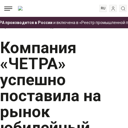
RU
EN
.
.
.
 производится в России
и включена в «Реестр промышленной про
ES
Главная
Пресс-центр
Новости
Компания «ЧЕТРА» успешно поставила
на рынок юбилейный мини-погрузчик модели ЧЕТРА МКСМ 1200А-1
FR
Компания
«ЧЕТРА»
успешно
поставила на
рынок
юбилейный