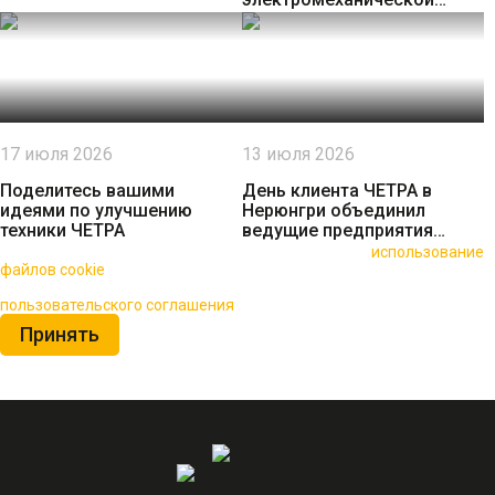
трансмиссией
17 июля 2026
13 июля 2026
Поделитесь вашими
День клиента ЧЕТРА в
идеями по улучшению
Нерюнгри объединил
техники ЧЕТРА
ведущие предприятия
региона
🍪 Пользуясь данным сайтом, вы соглашаетесь на
использование
файлов cookie
для повышения качества обслуживания.
Нажимая на кнопку «Принять», вы принимаете условия
пользовательского соглашения
Принять