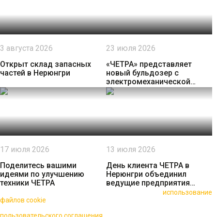
3 августа 2026
23 июля 2026
Открыт склад запасных
«ЧЕТРА» представляет
частей в Нерюнгри
новый бульдозер с
электромеханической
трансмиссией
17 июля 2026
13 июля 2026
Поделитесь вашими
День клиента ЧЕТРА в
идеями по улучшению
Нерюнгри объединил
техники ЧЕТРА
ведущие предприятия
региона
🍪 Пользуясь данным сайтом, вы соглашаетесь на
использование
файлов cookie
для повышения качества обслуживания.
Нажимая на кнопку «Принять», вы принимаете условия
пользовательского соглашения