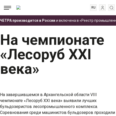
RU
EN
.
.
.
ЕТРА производится в России
и включена в «Реестр промышленной
ES
Главная
Пресс-центр
Новости
На чемпионате «Лесоруб XXI века»
FR
На чемпионате
«Лесоруб XXI
века»
На завершившемся в Архангельской области VIII
чемпионате «Лесоруб XXI века» выявили лучших
бульдозеристов лесопромышленного комплекса.
Соревнования среди машинистов бульдозеров проходили