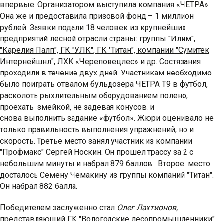
впервые. Организатором выступила компания «ЧЕТРА».
Она же и предоставила призовой фонд – 1 миллион
рублей. Заявки подали 18 человек из крупнейших
предприятий лесной отрасли страны:
группы "Илим",
"Карелия Палп", ГК "УЛК", ГК "Титан", компании "Сумитек
Интернейшнл", ЛХК «Череповецлес» и др.
Состязания
проходили в течение двух дней. Участникам необходимо
было поиграть отвалом бульдозера ЧЕТРА Т9 в футбол,
расколоть рыхлительным оборудованием полено,
проехать змейкой, не задевая конусов, и
снова выполнить задание «футбол». Жюри оценивало не
только правильность выполнения упражнений, но и
скорость. Третье место занял участник из компании
"Профмакс" Сергей Носкин. Он прошел трассу за 2 с
небольшим минуты и набрал 879 баллов. Второе место
досталось Семену Чемакину из группы компаний "Титан".
Он набрал 882 балла.
Победителем заслуженно стал
Олег Лахтионов,
представляющий ГК "Вологодские лесопромышленники".