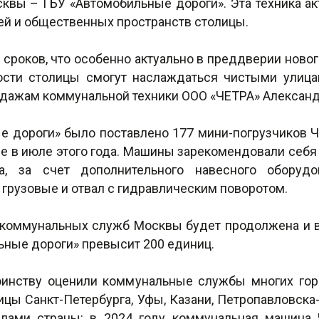
квы – ГБУ «Автомобильные дороги». Эта техника а
лей и общественных пространств столицы.
сроков, что особенно актуально в преддверии новог
ости столицы смогут наслаждаться чистыми улица
родажам коммунальной техники ООО «ЧЕТРА» Александ
ные дороги» было поставлено 177 мини-погрузчиков
е в июле этого года. Машины зарекомендовали себя к
ка, за счет дополнительного навесного оборудо
грузовые и отвал с гидравлическим поворотом.
коммунальных служб Москвы будет продолжена и в 
ьные дороги» превысит 200 единиц.
инству оценили коммунальные службы многих гор
цы Санкт-Петербурга, Уфы, Казани, Петропавловска
лами страны: в 2024 году коммунальная машина