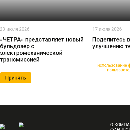
23 июля 2026
17 июля 2026
«ЧЕТРА» представляет новый
Поделитесь 
бульдозер с
улучшению т
электромеханической
трансмиссией
🍪 Пользуясь данным сайтом, вы соглашаетесь на
использование ф
Нажимая на кнопку «Принять», вы принимаете условия
пользовате
Принять
О КОМП
ФАН-ШО