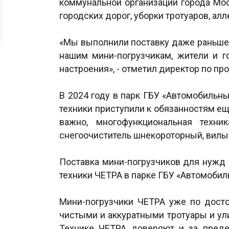
коммунальной организации города Мос
городских дорог, уборки тротуаров, ал
«Мы выполнили поставку даже раньше 
нашим мини-погрузчикам, жители и г
настроения», - отметил директор по п
В 2024 году в парк ГБУ «Автомобиль
техники приступили к обязанностям ещ
важно, многофункциональная техни
снегоочиститель шнекороторный, вилы 
Поставка мини-погрузчиков для нужд 
техники ЧЕТРА в парке ГБУ «Автомобил
Мини-погрузчики ЧЕТРА уже по досто
чистыми и аккуратными тротуары и ули
Технике ЧЕТРА доверяют и за преде