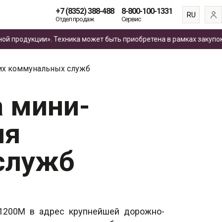
+7 (8352) 388-488
8-800-100-1331
RU
Отдел продаж
Сервис
EN
одукции». Техника может быть приобретена в рамках закупок
по 
ES
FR
их коммунальных служб
а мини-
ля
служб
1200М в адрес крупнейшей дорожно-