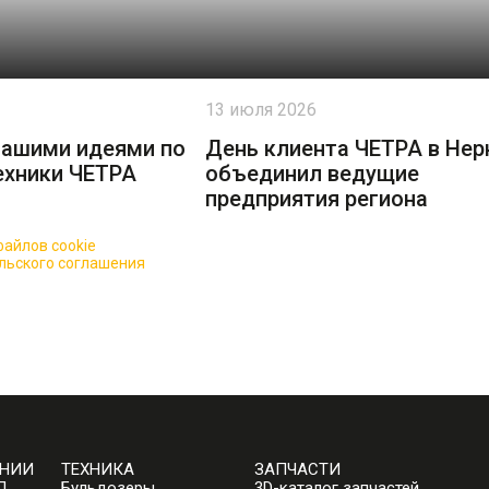
13 июля 2026
вашими идеями по
День клиента ЧЕТРА в Нер
ехники ЧЕТРА
объединил ведущие
предприятия региона
айлов cookie
для повышения качества обслуживания.
льского соглашения
АНИИ
ТЕХНИКА
ЗАПЧАСТИ
П
Бульдозеры
3D-каталог запчастей