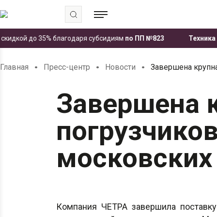
идкой до 35% благодаря субсидиям
по ПП №823
Техника ЧЕТР
.
.
.
Главная
Пресс-центр
Новости
Завершена крупн
Завершена к
погрузчико
московских
Компания ЧЕТРА завершила поставк