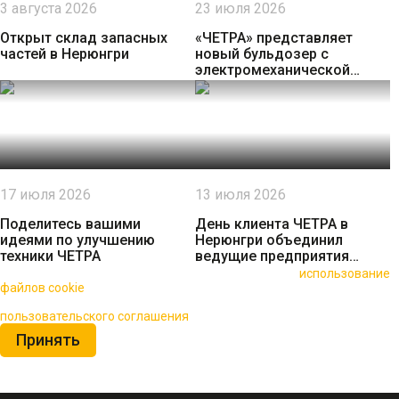
3 августа 2026
23 июля 2026
Открыт склад запасных
«ЧЕТРА» представляет
частей в Нерюнгри
новый бульдозер с
электромеханической
трансмиссией
17 июля 2026
13 июля 2026
Поделитесь вашими
День клиента ЧЕТРА в
идеями по улучшению
Нерюнгри объединил
техники ЧЕТРА
ведущие предприятия
региона
🍪 Пользуясь данным сайтом, вы соглашаетесь на
использование
файлов cookie
для повышения качества обслуживания.
Нажимая на кнопку «Принять», вы принимаете условия
пользовательского соглашения
Принять