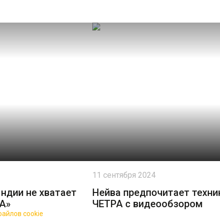
11 сентября 2024
Индии не хватает
Нейва предпочитает техни
РА»
ЧЕТРА с видеообзором
айлов cookie
для повышения качества обслуживания.