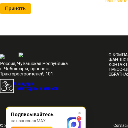
Нажимая на кнопку «Принять», вы принимаете условия
пользовате
Принять
О КОМП
ФАН-ШО
Россия, Чувашская Республика,
КОНТАК
г. Чебоксары, проспект
ПРЕСС-Ц
Тракторостроителей, 101
ОБРАТНА
Концерн
Тракторные заводы
×
Подписывайтесь
1
на наш канал MAX
© 2012-2026 ЧЕТРА
Соглас