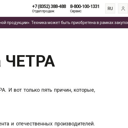
+7 (8352) 388-488
8-800-100-1331
RU
Отдел продаж
Сервис
EN
дукции». Техника может быть приобретена в рамках закупок
по 4
ES
FR
а ЧЕТРА
А. И вот только пять причин, которые,
нта и отечественных производителей.