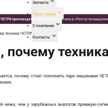
Запчасти
Пресс-центр
А производится в России
и включена в «Реестр промышленной про
О компании
ему техника ЧЕТРА
Контакты
, почему техник
вается, почему стоит пополнить парк машинами ЧЕТР
нениях.
РА ниже, чем у зарубежных аналогов премиум-сегме