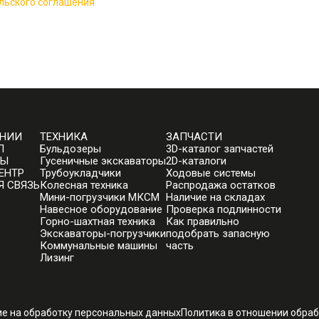
льского соглашения
АНИИ
ТЕХНИКА
ЗАПЧАСТИ
П
Бульдозеры
3D-каталог запчастей
ТЫ
Гусеничные экскаваторы
2D-каталоги
ЕНТР
Трубоукладчики
Ходовые системы
Я СВЯЗЬ
Колесная техника
Распродажа остатков
Мини-погрузчики МКСМ
Наличие на складах
Навесное оборудование
Проверка подлинности
Горно-шахтная техника
Как правильно
Экскаваторы-погрузчики
подобрать запасную
Коммунальные машины
часть
Лизинг
ие на обработку персональных данных
Политика в отношении обра