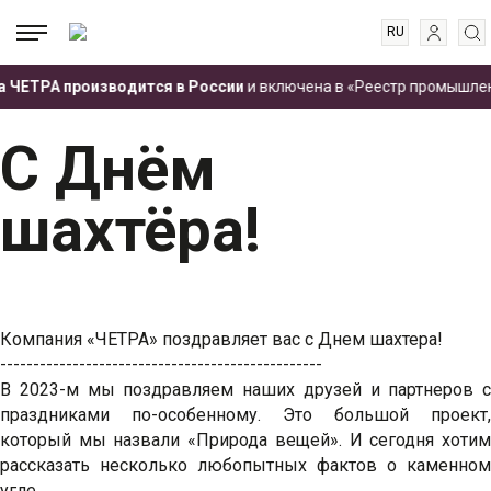
RU
EN
.
.
.
 ЧЕТРА производится в России
и включена в «Реестр промышленно
ES
Главная
Пресс-центр
Новости
С Днём шахтёра!
FR
С Днём
шахтёра!
Компания «ЧЕТРА» поздравляет вас с Днем шахтера!
-------------------------------------------------
В 2023-м мы поздравляем наших друзей и партнеров с
праздниками по-особенному. Это большой проект,
который мы назвали «Природа вещей». И сегодня хотим
рассказать несколько любопытных фактов о каменном
угле.