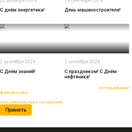
22 декабря 2024
29 сентября 2024
С днём энергетика!
День машиностроителя!
2 сентября 2024
1 сентября 2024
С Днём знаний!
С праздником! С Днём
нефтяника!
🍪 Пользуясь данным сайтом, вы соглашаетесь на
использование
файлов cookie
для повышения качества обслуживания.
Нажимая на кнопку «Принять», вы принимаете условия
пользовательского соглашения
Принять