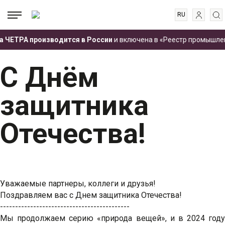
RU
EN
.
.
.
 ЧЕТРА производится в России
и включена в «Реестр промышленн
ES
Главная
Пресс-центр
Новости
С Днём защитника Отечества!
FR
С Днём
защитника
Отечества!
Уважаемые партнеры, коллеги и друзья!
Поздравляем вас с Днем защитника Отечества!
-------------------------------------------
Мы продолжаем серию «природа вещей», и в 2024 году