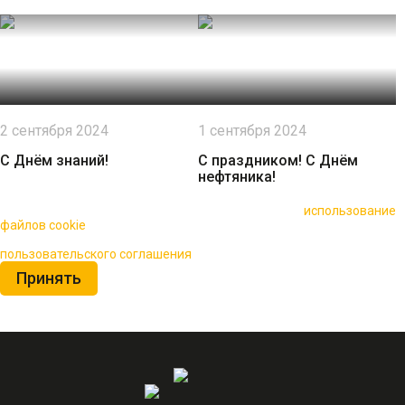
2 сентября 2024
1 сентября 2024
С Днём знаний!
С праздником! С Днём
нефтяника!
🍪 Пользуясь данным сайтом, вы соглашаетесь на
использование
файлов cookie
для повышения качества обслуживания.
Нажимая на кнопку «Принять», вы принимаете условия
пользовательского соглашения
Принять