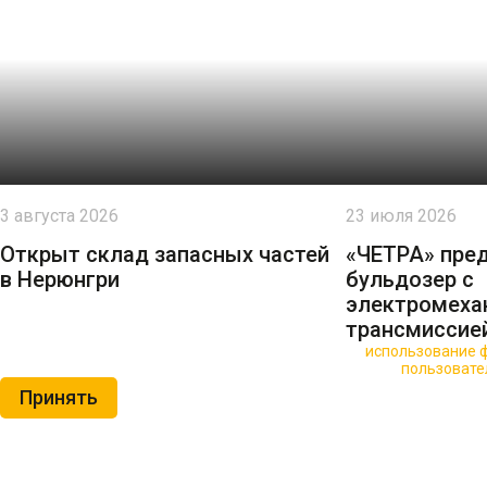
3 августа 2026
23 июля 2026
Открыт склад запасных частей
«ЧЕТРА» пре
в Нерюнгри
бульдозер с
электромеха
трансмиссие
🍪 Пользуясь данным сайтом, вы соглашаетесь на
использование ф
Нажимая на кнопку «Принять», вы принимаете условия
пользовате
Принять