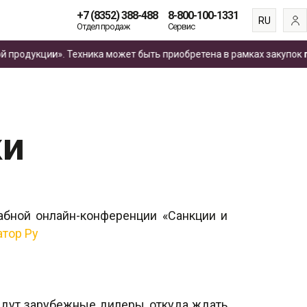
+7 (8352) 388-488
8-800-100-1331
RU
Отдел продаж
Сервис
EN
дукции». Техника может быть приобретена в рамках закупок
по 4
ES
FR
ки
абной онлайн-конференции «Санкции и
атор Ру
едут зарубежные дилеры, откуда ждать