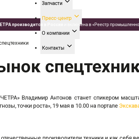
Запчасти
Пресс-центр
 производится в России
и включена в «Реестр промышленной про
О компании
спецтехники
Контакты
рынок спецтехни
ЧЕТРА» Владимир Антонов станет спикером масшт
озы, точки роста», 19 мая в 10.00 на портале
Экскав
 отечественные производители техники и как себя в