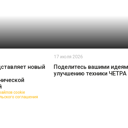
17 июля 2026
дставляет новый
Поделитесь вашими идеям
улучшению техники ЧЕТРА
нической
й
айлов cookie
для повышения качества обслуживания.
льского соглашения