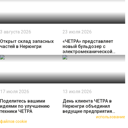
3 августа 2026
23 июля 2026
Открыт склад запасных
«ЧЕТРА» представляет
частей в Нерюнгри
новый бульдозер с
электромеханической
трансмиссией
17 июля 2026
13 июля 2026
Поделитесь вашими
День клиента ЧЕТРА в
идеями по улучшению
Нерюнгри объединил
техники ЧЕТРА
ведущие предприятия
региона
🍪 Пользуясь данным сайтом, вы соглашаетесь на
использование
файлов cookie
для повышения качества обслуживания.
Нажимая на кнопку «Принять», вы принимаете условия