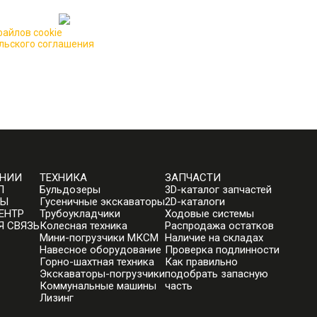
айлов cookie
для повышения качества обслуживания.
льского соглашения
АНИИ
ТЕХНИКА
ЗАПЧАСТИ
П
Бульдозеры
3D-каталог запчастей
ТЫ
Гусеничные экскаваторы
2D-каталоги
ЕНТР
Трубоукладчики
Ходовые системы
Я СВЯЗЬ
Колесная техника
Распродажа остатков
Мини-погрузчики МКСМ
Наличие на складах
Навесное оборудование
Проверка подлинности
Горно-шахтная техника
Как правильно
Экскаваторы-погрузчики
подобрать запасную
Коммунальные машины
часть
Лизинг