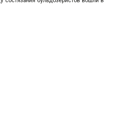
ду состязания бульдозеристов вошли в