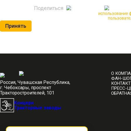
Поделиться
🍪 Пользуясь данным сайтом, вы соглашаетесь на
использование ф
Нажимая на кнопку «Принять», вы принимаете условия
пользовате
Принять
О КОМП
ФАН-ШО
Россия, Чувашская Республика,
КОНТАК
г. Чебоксары, проспект
ПРЕСС-Ц
Тракторостроителей, 101
ОБРАТНА
Концерн
Тракторные заводы