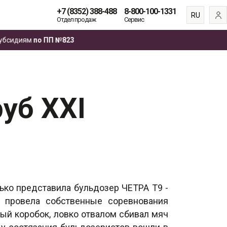
+7 (8352) 388-488
8-800-100-1331
RU
Отдел продаж
Сервис
EN
диям
по ПП №823
ES
FR
уб XXI
лько представила бульдозер ЧЕТРА Т9 -
и провела собственные соревнования
ый коробок, ловко отвалом сбивал мяч