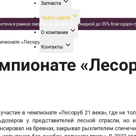
Запчасти
Пресс-центр
в рамках закупок
по 44‑ФЗ
. И со скидкой до 35% благодаря субси
О компании
мпионате «Лесоруб XXI века»
Контакты
мпионате «Лесор
участие в чемпионате «Лесоруб 21 века», где не то
дозеров у представителей лесной отрасли, но 
нсировал на бревнах, закрывал рыхлителем спичечн