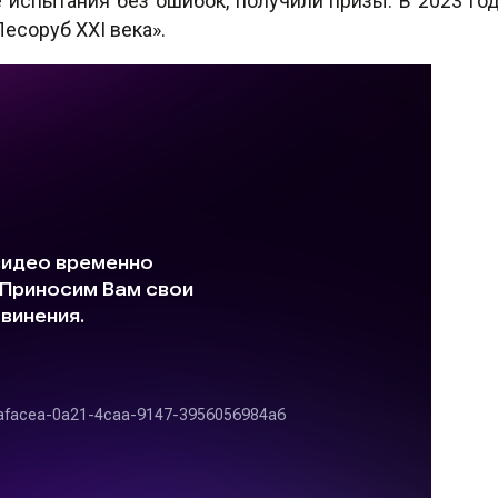
 испытания без ошибок, получили призы. В 2023 го
есоруб XXI века».