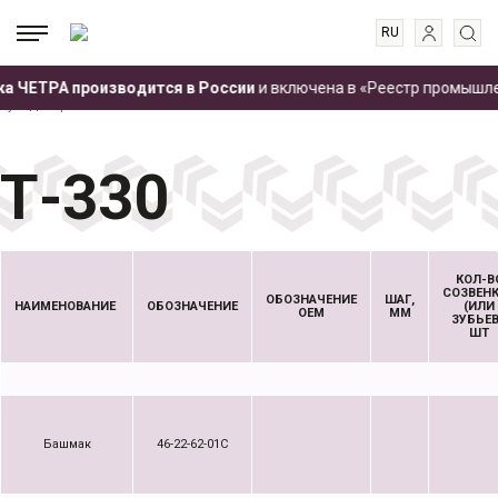
RU
EN
.
.
.
.
а ЧЕТРА производится в России
и включена в «Реестр промышлен
ES
Главная
Запчасти
Ходовые системы
Узлы ходовых систем для
бульдозеров ЧЕТРА
Т-330
FR
Т-330
КОЛ-В
СОЗВЕН
ОБОЗНАЧЕНИЕ
ШАГ,
НАИМЕНОВАНИЕ
ОБОЗНАЧЕНИЕ
(ИЛИ
ОЕМ
ММ
ЗУБЬЕВ
ШТ
Башмак
46-22-62-01С