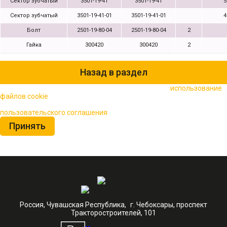
Сектор зубчатый
3501-19-41
3501-19-41
5
Сектор зубчатый
3501-19-41-01
3501-19-41-01
4
Болт
2501-19-80-04
2501-19-80-04
2
Гайка
300420
300420
2
Назад в раздел
🍪 Пользуясь данным сайтом, вы соглашаетесь на
использование
файлов cookie
для повышения качества обслуживания.
Нажимая на кнопку «Принять», вы принимаете условия
пользовательского соглашения
Принять
Россия, Чувашская Республика, г. Чебоксары, проспект
Тракторостроителей, 101