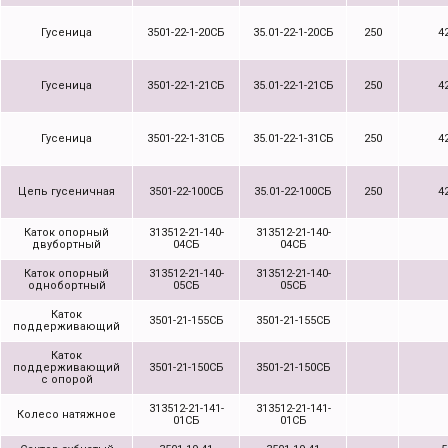
Гусеница
3501-22-1-20СБ
35.01-22-1-20СБ
250
4
Гусеница
3501-22-1-21СБ
35.01-22-1-21СБ
250
4
Гусеница
3501-22-1-31СБ
35.01-22-1-31СБ
250
4
Цепь гусеничная
3501-22-100СБ
35.01-22-100СБ
250
4
Каток опорный
313512-21-140-
313512-21-140-
двубортный
04СБ
04СБ
Каток опорный
313512-21-140-
313512-21-140-
однобортный
05СБ
05СБ
Каток
3501-21-155СБ
3501-21-155СБ
поддерживающий
Каток
поддерживающий
3501-21-150СБ
3501-21-150СБ
с опорой
313512-21-141-
313512-21-141-
Колесо натяжное
01СБ
01СБ