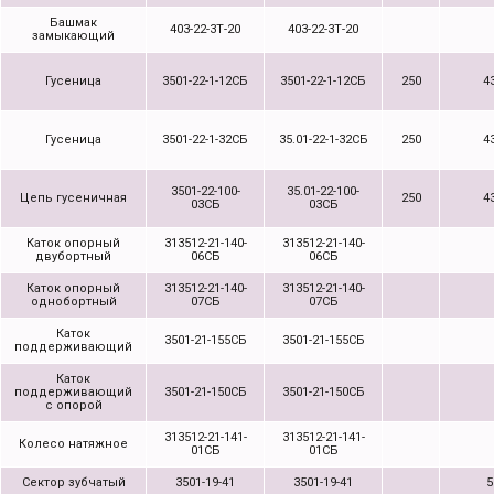
Башмак
403-22-3Т-20
403-22-3Т-20
замыкающий
Гусеница
3501-22-1-12СБ
3501-22-1-12СБ
250
4
Гусеница
3501-22-1-32СБ
35.01-22-1-32СБ
250
4
3501-22-100-
35.01-22-100-
Цепь гусеничная
250
4
03СБ
03СБ
Каток опорный
313512-21-140-
313512-21-140-
двубортный
06СБ
06СБ
Каток опорный
313512-21-140-
313512-21-140-
однобортный
07СБ
07СБ
Каток
3501-21-155СБ
3501-21-155СБ
поддерживающий
Каток
поддерживающий
3501-21-150СБ
3501-21-150СБ
с опорой
313512-21-141-
313512-21-141-
Колесо натяжное
01СБ
01СБ
Сектор зубчатый
3501-19-41
3501-19-41
5