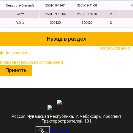
Сектор зубчатый
3501-19-41-01
3501-19-41-01
4
Болт
2501-19-80-04
2501-19-80-04
2
Гайка
300420
300420
2
Назад в раздел
🍪 Пользуясь данным сайтом, вы соглашаетесь на
использование
файлов cookie
для повышения качества обслуживания.
Нажимая на кнопку «Принять», вы принимаете условия
пользовательского соглашения
Принять
Россия, Чувашская Республика, г. Чебоксары, проспект
Тракторостроителей, 101
Концерн