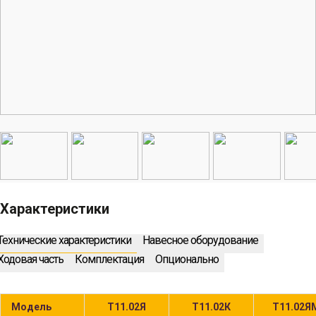
Характеристики
Технические характеристики
Навесное оборудование
Ходовая часть
Комплектация
Опционально
Модель
Т11.02Я
Т11.02К
Т11.02Я