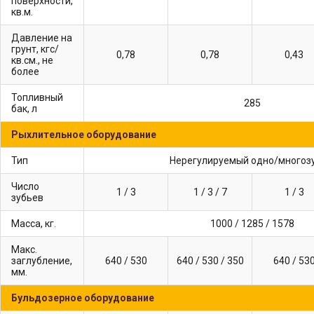
поверхности,
кв.м.
Давление на
грунт, кгс/
0,78
0,78
0,43
кв.см., не
более
Топливный
285
бак, л
Рыхлительное оборудование
Тип
Нерегулируемый одно/многоз
Число
1 / 3
1 / 3 / 7
1 / 3
зубьев
Масса, кг.
1000 / 1285 / 1578
Макс.
заглубление,
640 / 530
640 / 530 / 350
640 / 53
мм.
Бульдозерное оборудование