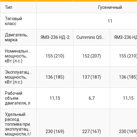
Тип
Гусеничный
Тяговый
11
класс
Двигатель,
ЯМЗ-236 НД-2
Cummins QSB6.7
ЯМЗ-236 Н
марка
Номинальная
мощность,
155 (210)
152 (207)
155 (210
кВт (л.с.)
Эксплуатационная
мощность,
136 (185)
137 (187)
136 (185
кВт (л.с.)
Рабочий
объем
11,15
6,7
11,15
двигателя, л
Удельный
расход
топлива при
эксплуатационной
230 (169)
227 (167)
230 (169
мощности, г/