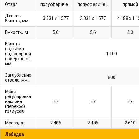
Отвал
полусферический
полусферический
прямой
Длина х
3 331 х 1 577
3 331 х 1 577
4 188 х 1 
Высота, мм.
Емкость,
м³
5,6
5,6
4,3
Высота
подъема
над опорной
1 100
поверхностью,
мм.
Заглубление
500
отвала, мм.
Макс.
регулировка
наклона
±7
±7
±9
(перекос),
градусов
Масса, кг.
2 485
2 485
2 610
Лебедка