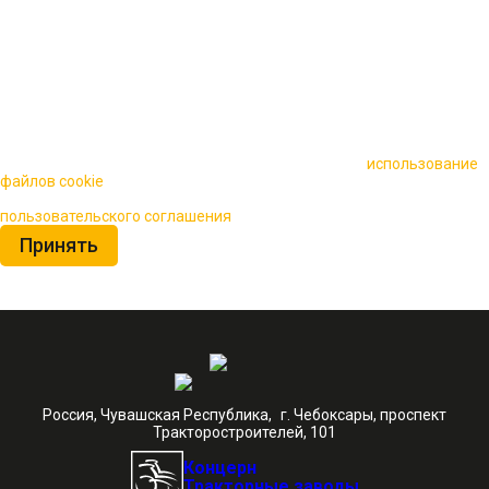
🍪 Пользуясь данным сайтом, вы соглашаетесь на
использование
файлов cookie
для повышения качества обслуживания.
Нажимая на кнопку «Принять», вы принимаете условия
пользовательского соглашения
Принять
Россия, Чувашская Республика, г. Чебоксары, проспект
Тракторостроителей, 101
Концерн
Тракторные заводы