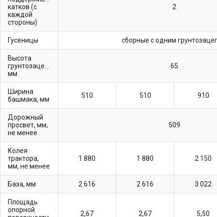
катков (с
2
каждой
стороны)
Гусеницы
сборные с одним грунтозаце
Высота
грунтозацепов,
65
мм
Ширина
510
510
910
башмака, мм
Дорожный
просвет, мм,
509
не менее
Колея
трактора,
1 880
1 880
2 150
мм, не менее
База, мм
2 616
2 616
3 022
Площадь
опорной
2,67
2,67
5,50