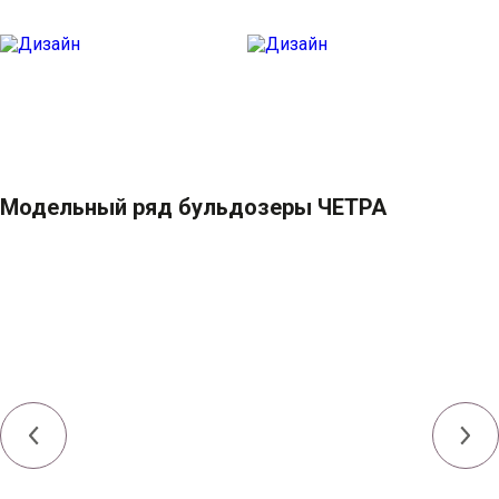
Модельный ряд бульдозеры ЧЕТРА
Мощность номинальная,
121 (165) или 132 (180) / 131
ЯМЗ/QSB6.7/Weichai, кВт (л.с.)
(178) / 140 (190)
Эксплуатационная масса, т
от 15 до 22