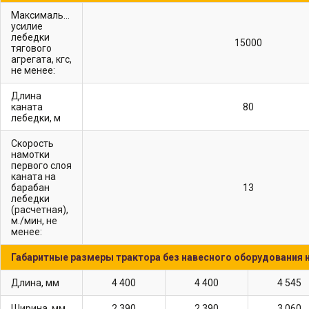
Максимальное
усилие
лебедки
15000
тягового
агрегата, кгс,
не менее:
Длина
каната
80
лебедки, м
Скорость
намотки
первого слоя
каната на
барабан
13
лебедки
(расчетная),
м./мин, не
менее:
Габаритные размеры трактора без навесного оборудования 
длина, мм
4 400
4 400
4 545
ширина, мм
2 390
2 390
3 060