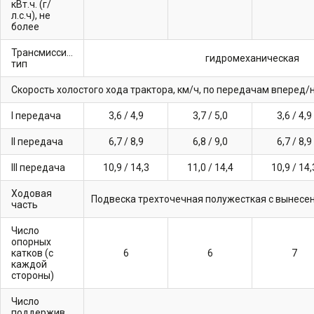
кВт.ч. (г/
л.с.ч), не
более
Трансмиссия,
гидромеханическая
тип
Скорость холостого хода трактора, км/ч, по передачам вперед/
I передача
3,6 / 4,9
3,7 / 5,0
3,6 / 4,9
II передача
6,7 / 8,9
6,8 / 9,0
6,7 / 8,9
III передача
10,9 / 14,3
11,0 / 14,4
10,9 / 14,
Ходовая
часть
Число
опорных
катков (с
6
6
7
каждой
стороны)
Число
поддерживающих