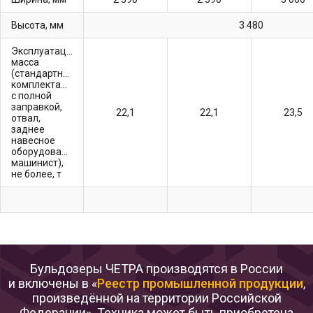
высота, мм
3 480
Эксплуатационная
масса
(стандартной
комплектации,
с полной
заправкой,
22,1
22,1
23,5
отвал,
заднее
навесное
оборудование,
машинист),
не более, т
Бульдозеры ЧЕТРА производятся в России
и включены в «
Реестр промышленной продукции
,
произведённой на территории Российской
Федерации». Техника может быть приобретена