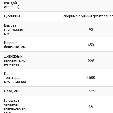
каждой
стороны)
Гусеницы
сборные с одним грунтозаце
Высота
грунтозацепов,
90
мм
Ширина
650
башмака, мм
Дорожный
просвет, мм,
658
не менее
Колея
трактора,
2 500
мм, не менее
База, мм
3 525
Площадь
опорной
4,6
поверхности,
кв.м.