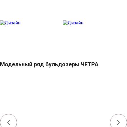
Модельный ряд бульдозеры ЧЕТРА
Мощность номинальная,
121 (165) или 132 (180) / 131
ЯМЗ/QSB6.7/Weichai, кВт (л.с.)
(178) / 140 (190)
Эксплуатационная масса, т
от 15 до 22