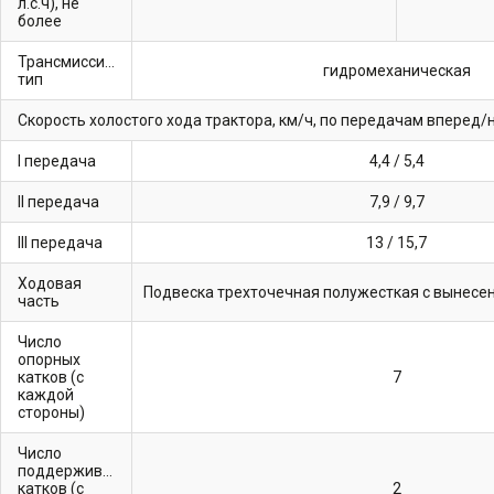
л.с.ч), не
более
Трансмиссия,
гидромеханическая
тип
Скорость холостого хода трактора, км/ч, по передачам вперед/
I передача
4,4 / 5,4
II передача
7,9 / 9,7
III передача
13 / 15,7
Ходовая
часть
Число
опорных
катков (с
7
каждой
стороны)
Число
поддерживающих
катков (с
2