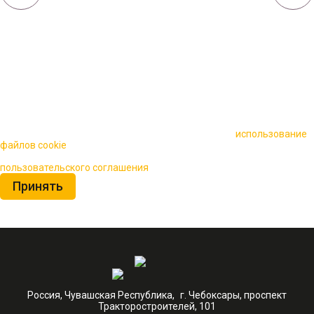
🍪 Пользуясь данным сайтом, вы соглашаетесь на
использование
файлов cookie
для повышения качества обслуживания.
Нажимая на кнопку «Принять», вы принимаете условия
пользовательского соглашения
Принять
Россия, Чувашская Республика, г. Чебоксары, проспект
Тракторостроителей, 101