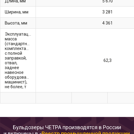
длина, мм
5 670
ширина, мм
3 281
высота, мм
4 361
Эксплуатационная
масса
(стандартной
комплектации,
с полной
заправкой,
62,3
отвал,
заднее
навесное
оборудование,
машинист),
не более, т
Бульдозеры ЧЕТРА производятся в России
и включены в «
Реестр промышленной продукции
,