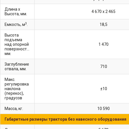
Длина х
4 670 x 2 465
Высота, мм.
3
Емкость, м
.
18,5
Высота
подъема
над опорной
1 470
поверхностью,
мм.
Заглубление
710
отвала, мм.
Макс.
регулировка
наклона
±10
(перекос),
градусов
Масса, кг.
10 590
Габаритные размеры трактора без навесного оборудования