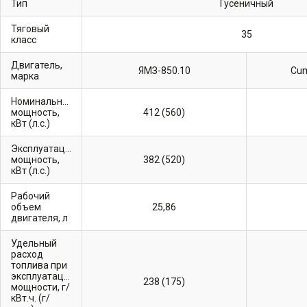
Тип
Гусеничный
Тяговый
35
класс
Двигатель,
ЯМЗ-850.10
Cum
марка
Номинальная
мощность,
412 (560)
кВт (л.с.)
Эксплуатационная
мощность,
382 (520)
кВт (л.с.)
Рабочий
объем
25,86
двигателя, л
Удельный
расход
топлива при
эксплуатационной
238 (175)
мощности, г/
кВт.ч. (г/