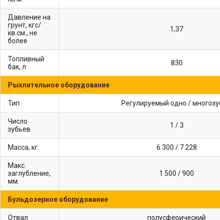
Давление на
грунт, кгс/
1,37
кв.см., не
более
Топливный
830
бак, л
Рыхлительное оборудование
Тип
Регулируемый одно / многоз
Число
1 / 3
зубьев
Масса, кг.
6 300 / 7 228
Макс.
заглубление,
1 500 / 900
мм.
Бульдозерное оборудование
Отвал
полусферический