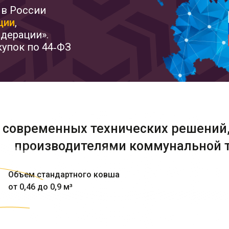
 в России
ции
,
дерации».
купок по 44‑ФЗ
 современных технических решени
производителями коммунальной 
Объем стандартного ковша
от 0,46 до 0,9 м³