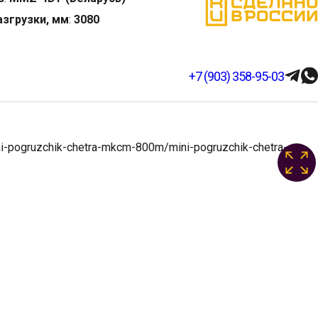
азгрузки, мм
:
3080
+7 (903) 358-95-03
ni-pogruzchik-chetra-mkcm-800m/mini-pogruzchik-chetra-