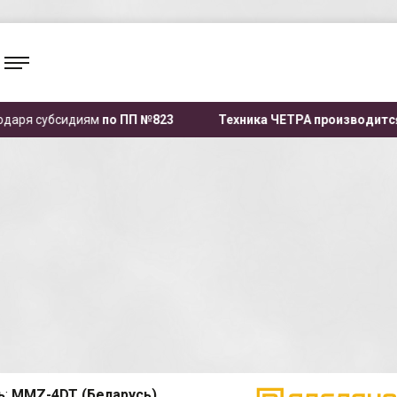
диям
по ПП №823
Техника ЧЕТРА производится в России
и 
ь
:
MMZ-4DT (Беларусь)