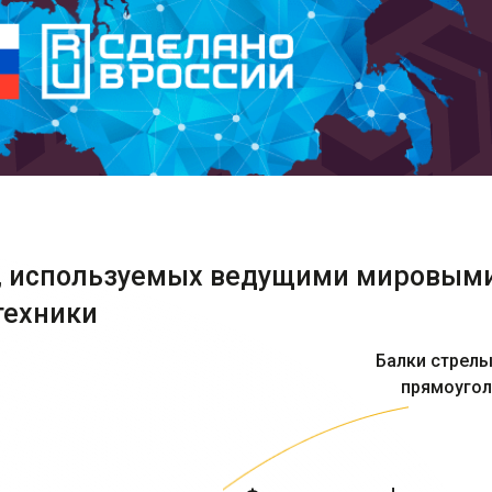
й, используемых ведущими мировым
техники
Балки стрелы
прямоугол