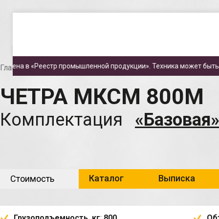
.
.
естр промышленной продукции». Техника может быть приобретена
Главная
Каталог техники
Мини-погрузчики МКСМ
ЧЕТРА МКСМ 800М
Комплектация
«Базовая
Каталог
Выписка
Стоимость
Грузоподъемность, кг
:
800
Об