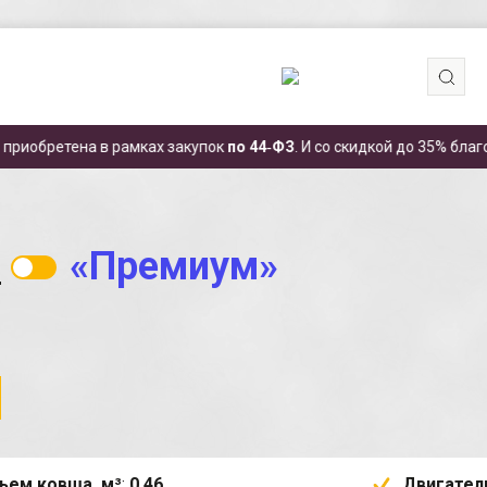
.
 в рамках закупок
по 44‑ФЗ
. И со скидкой до 35% благодаря субси
Мини-погрузчик ЧЕТРА МКCМ 800М
»
«Премиум»
ъем ковша, м³
:
0,46
Двигател