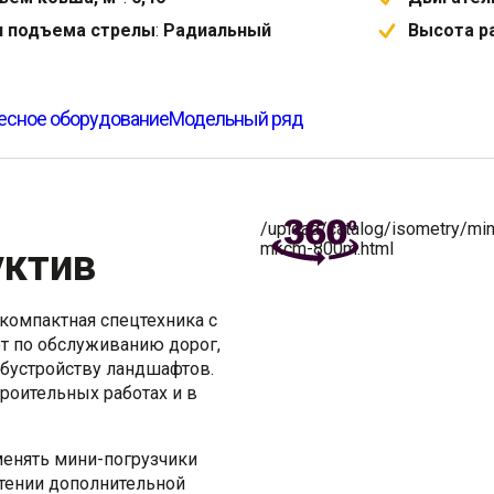
п подъема стрелы
:
Радиальный
Высота р
есное оборудование
Модельный ряд
/upload/catalog/isometry/mi
mkcm-800m.html
уктив
омпактная спецтехника с
от по обслуживанию дорог,
обустройству ландшафтов.
оительных работах и в
менять мини-погрузчики
тении дополнительной