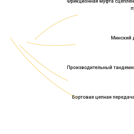
Фрикционная муфта сцеплен
п
Минский 
Производительный тандемн
Бортовая цепная передач