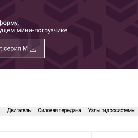
форму,
удущем мини-погрузчике
: серия М
Двигатель
Силовая передача
Узлы гидросистемы