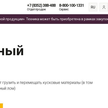
+7 (8352) 388-488
8-800-100-1331
RU
Отдел продаж
Сервис
EN
одукции». Техника может быть приобретена в рамках закупок
по 4
ES
FR
рный
т грузить и перемещать кусковые материалы (в том
ный лом)