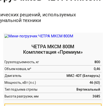
нических решений, используемых
унальной техники
ЧЕТРА МКСМ 800М
Комплектация «Премиум»
Грузоподъемность, кг
800
Объем ковша, м³
0,46
Двигатель
MMZ-4DT (Беларусь)
Мощность, кВт (л.с.)
46 (63)
Тип подъема стрелы
Вертикальный
Высота разгрузки, мм
3685