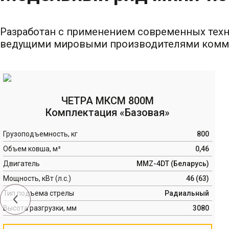
Разработан с применением современных тех
ведущими мировыми производителями комм
ЧЕТРА МКСМ 800М
Комплектация «Базовая»
Грузоподъемность, кг
800
Объем ковша, м³
0,46
Двигатель
MMZ-4DT (Беларусь)
Мощность, кВт (л.с.)
46 (63)
Тип подъема стрелы
Радиальный
Высота разгрузки, мм
3080