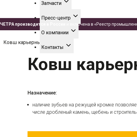
Запчасти
Пресс-центр
А производится в России
и включена в «Реестр промышленной пр
О компании
.
Ковш карьерный
Контакты
Ковш карье
Назначение:
наличие зубьев на режущей кромке позволяе
числе дробленый камень, щебень и строитель