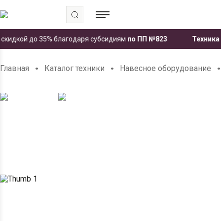
дкой до 35% благодаря субсидиям
по ПП №823
Техника ЧЕТР
.
.
Главная
Каталог техники
Навесное оборудование