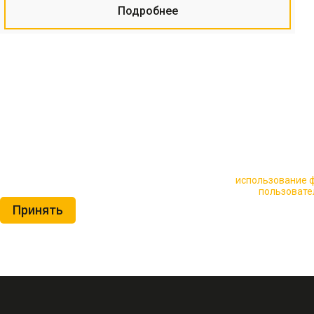
Подробнее
🍪 Пользуясь данным сайтом, вы соглашаетесь на
использование ф
Нажимая на кнопку «Принять», вы принимаете условия
пользовате
Принять