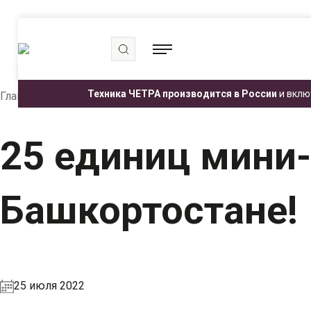
.
.
.
Техника ЧЕТРА производится в России
и вклю
Главная
Пресс-центр
Медиатека
25 единиц мин
25 единиц мини
Башкортостане!
25 июля 2022