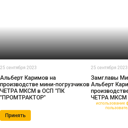
25 сентября 2023
25 сентября 2023
Альберт Каримов на
Замглавы Ми
производстве мини-погрузчиков
Альберт Кар
ЧЕТРА МКСМ в ОСП "ПК
производстве
"ПРОМТРАКТОР"
ЧЕТРА МКСМ 
🍪 Пользуясь данным сайтом, вы соглашаетесь на
использование ф
Нажимая на кнопку «Принять», вы принимаете условия
пользовате
Принять