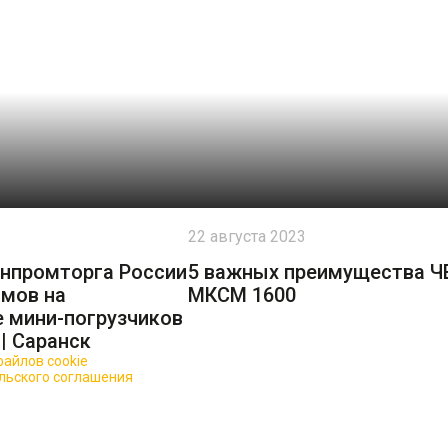
22 августа 2023
нпромторга России
5 важных преимущества Ч
имов на
МКСМ 1600
 мини-погрузчиков
| Саранск
айлов cookie
для повышения качества обслуживания.
льского соглашения