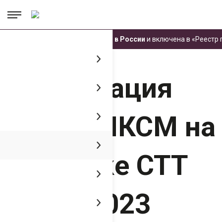
.
.
.
Техника ЧЕТРА производится в России
и включена в «Реестр
Главная
Пресс-центр
Медиатека
Презентация ЧЕТРА МКСМ на
выставке СТТ Экспо 2023
Презентация
ЧЕТРА МКСМ на
выставке СТТ
Экспо 2023