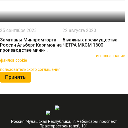
25 сентября 2023
22 августа 2023
Замглавы Минпромторга
5 важных преимущества
России Альберт Каримов на
ЧЕТРА МКСМ 1600
производстве мини-
погрузчиков ЧЕТРА МКСМ |
🍪 Пользуясь данным сайтом, вы соглашаетесь на
использование
Саранск
файлов cookie
для повышения качества обслуживания.
Нажимая на кнопку «Принять», вы принимаете условия
пользовательского соглашения
Принять
Россия, Чувашская Республика, г. Чебоксары, проспект
Тракторостроителей, 101