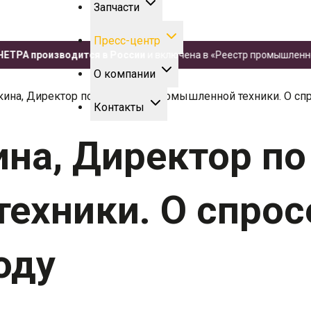
Запчасти
Пресс-центр
А производится в России
и включена в «Реестр промышленной пр
О компании
на, Директор по продажам промышленной техники. О спро
Контакты
на, Директор п
ехники. О спрос
оду