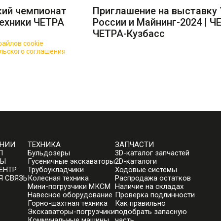
кий чемпионат
Приглашение на выставку 
ехники ЧЕТРА
России и Майнинг-2024 | ЧЕ
ЧЕТРА-Кузбасс
айлов cookie
для повышения качества обслуживания.
льского соглашения
АНИИ
ТЕХНИКА
ЗАПЧАСТИ
П
Бульдозеры
3D-каталог запчастей
ТЫ
Гусеничные экскаваторы
2D-каталоги
ЕНТР
Трубоукладчики
Ходовые системы
Я СВЯЗЬ
Колесная техника
Распродажа остатков
Мини-погрузчики МКСМ
Наличие на складах
Навесное оборудование
Проверка подлинности
Горно-шахтная техника
Как правильно
Экскаваторы-погрузчики
подобрать запасную
Коммунальные машины
часть