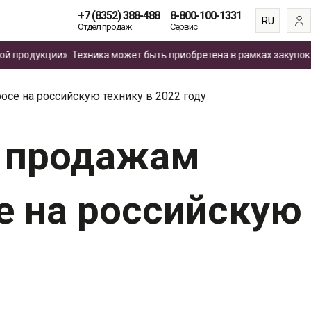
+7 (8352) 388-488
8-800-100-1331
RU
Отдел продаж
Сервис
EN
одукции». Техника может быть приобретена в рамках закупок
по 4
ES
FR
се на российскую технику в 2022 году
о продажам
е на российскую